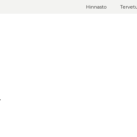
Hinnasto
Tervet
EL
T