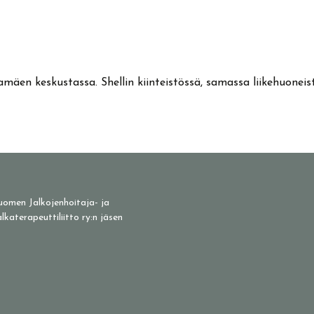
jamäen keskustassa. Shellin kiinteistössä, samassa liikehuonei
uomen Jalkojenhoitaja- ja
alkaterapeuttiliitto ry:n jäsen