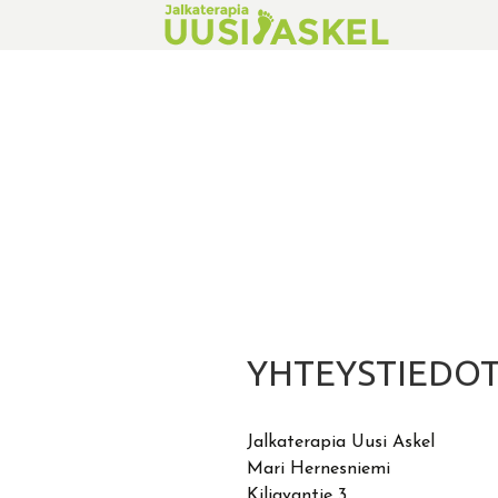
Siirry
sisältöön
JALKATERAPEUTTI
UUSI ASK
YHTEYSTIEDO
Jalkaterapia Uusi Askel
Mari Hernesniemi
Kiljavantie 3